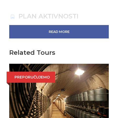
PLAN AKTIVNOSTI
READ MORE
08:30-09:00h
Dolazak u agenciju –
Grand River i prevoz do baze.
Related Tours
09: 45h - 11: 00h
Prevoz do
biciklističkog polazišta (park prirode Blidinje
- džip / kombi)
PREPORUČUJEMO
11: 00h - 15: 30h
MTB obilazak (pauze za
ručak i fotografisanje)