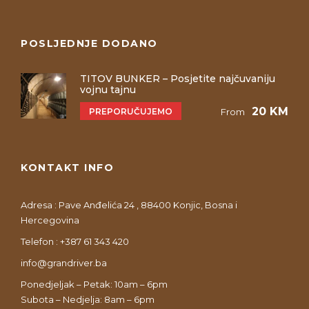
POSLJEDNJE DODANO
TITOV BUNKER – Posjetite najčuvaniju
vojnu tajnu
20 KM
PREPORUČUJEMO
From
KONTAKT INFO
Adresa : Pave Anđelića 24 , 88400 Konjic, Bosna i
Hercegovina
Telefon : +387 61 343 420
info@grandriver.ba
Ponedjeljak – Petak: 10am – 6pm
Subota – Nedjelja: 8am – 6pm