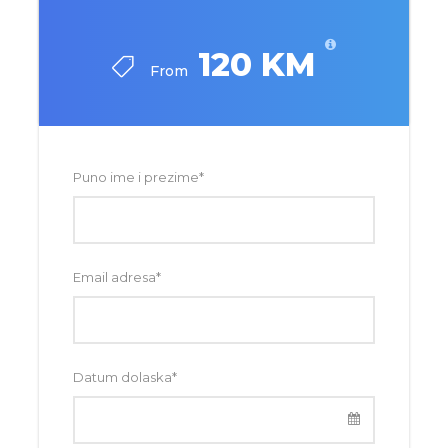
120 KM
From
Puno ime i prezime
*
Email adresa
*
Datum dolaska
*