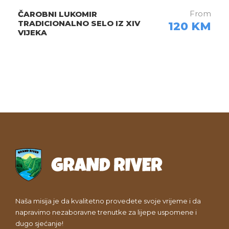
From
ČAROBNI LUKOMIR
TRADICIONALNO SELO IZ XIV
120 KM
VIJEKA
Naša misija je da kvalitetno provedete svoje vrijeme i da
napravimo nezaboravne trenutke za lijepe uspomene i
dugo sjećanje!