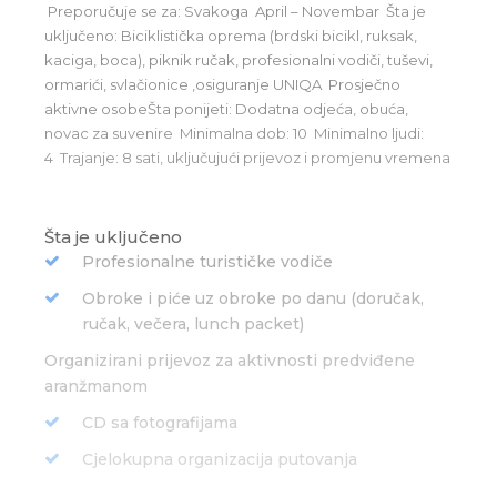
Preporučuje se za: Svakoga
April – Novembar
Šta je
uključeno: Biciklistička oprema (brdski bicikl, ruksak,
kaciga, boca), piknik ručak, profesionalni vodiči, tuševi,
ormarići, svlačionice ,osiguranje UNIQA
Prosječno
aktivne osobeŠta ponijeti: Dodatna odjeća, obuća,
novac za suvenire
Minimalna dob: 10
Minimalno ljudi:
4
Trajanje: 8 sati, uključujući prijevoz i promjenu vremena
Šta je uključeno
Profesionalne turističke vodiče
Obroke i piće uz obroke po danu (doručak,
ručak, večera, lunch packet)
Organizirani prijevoz za aktivnosti predviđene
aranžmanom
CD sa fotografijama
Cjelokupna organizacija putovanja