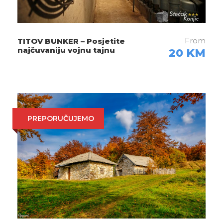
15: 30h - 17: 00h
Prijevoz natrag do
baze (tuševi i ručnici na raspolaganju)
From
TITOV BUNKER – Posjetite
najčuvaniju vojnu tajnu
20 KM
17:00h
Završetak ture i prevoz do
Konjica
PREPORUČUJEMO
Fotografije