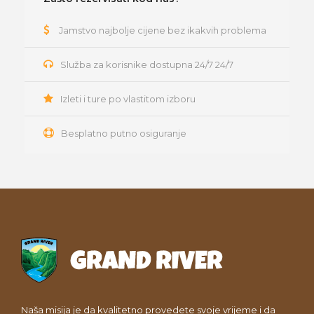
Jamstvo najbolje cijene bez ikakvih problema
Služba za korisnike dostupna 24/7 24/7
Izleti i ture po vlastitom izboru
Besplatno putno osiguranje
Naša misija je da kvalitetno provedete svoje vrijeme i da