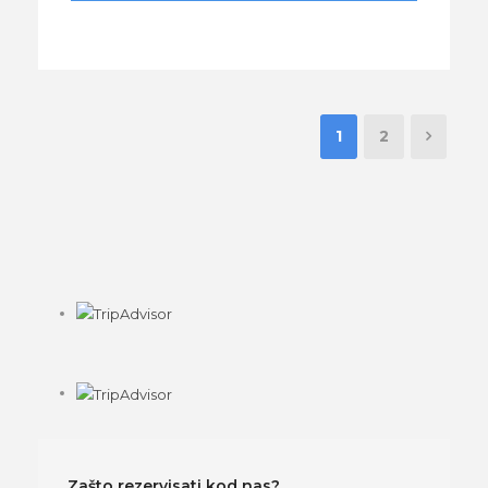
1
2
Zašto rezervisati kod nas?