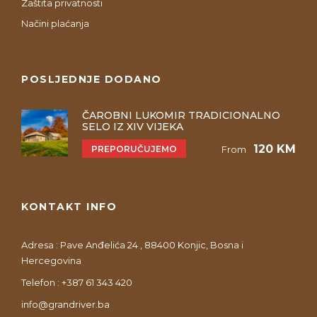
Zaštita privatnosti
Načini plaćanja
POSLJEDNJE DODANO
ČAROBNI LUKOMIR TRADICIONALNO
SELO IZ XIV VIJEKA
120 KM
PREPORUČUJEMO
From
KONTAKT INFO
Adresa : Pave Anđelića 24 , 88400 Konjic, Bosna i
Hercegovina
Telefon : +387 61 343 420
info@grandriver.ba