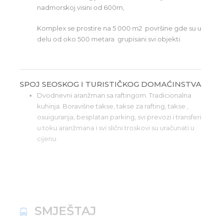
nadmorskoj visini od 600m,
Komplex se prostire na 5 000 m2 površine gde su u
delu od oko 500 metara grupisani svi objekti.
SPOJ SEOSKOG I TURISTIČKOG DOMAĆINSTVA
Dvodnevni aranžman sa raftingom. Tradicionalna
kuhinja. Boravišne takse, takse za rafting, takse ,
osuiguranja, besplatan parking, svi prevozi i transferi
u toku aranžmana i svi slični troskovi su uračunati u
cijenu.
SMJEŠTAJ