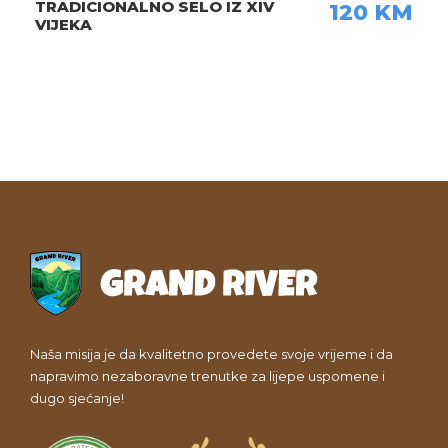
NAPOMENE
TRADICIONALNO SELO IZ XIV
120 KM
VIJEKA
U CIJENU JE UKLJUČENO:
U CIJENU NIJE UKLJUČENO:
ZAPAMTITE
ZAŠTO REZERVISATI?
Naša misija je da kvalitetno provedete svoje vrijeme i da
IMAJTE NA UMU:
napravimo nezaboravne trenutke za lijepe uspomene i
dugo sjećanje!