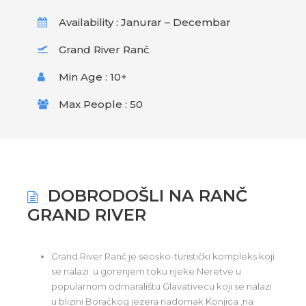
Availability : Janurar – Decembar
Grand River Ranč
Min Age : 10+
Max People : 50
DOBRODOŠLI NA RANČ
GRAND RIVER
Grand River Ranč je seosko-turistički kompleks koji
se nalazi u gorenjem toku rijeke Neretve u
popularnom odmaralištu Glavativecu koji se nalazi
u blizini Boraćkog jezera nadomak Konjica ,na