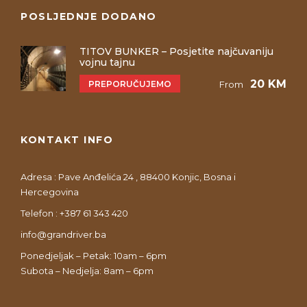
POSLJEDNJE DODANO
TITOV BUNKER – Posjetite najčuvaniju
vojnu tajnu
20 KM
PREPORUČUJEMO
From
KONTAKT INFO
Adresa : Pave Anđelića 24 , 88400 Konjic, Bosna i
Hercegovina
Telefon : +387 61 343 420
info@grandriver.ba
Ponedjeljak – Petak: 10am – 6pm
Subota – Nedjelja: 8am – 6pm