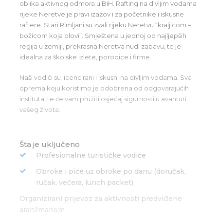
oblika aktivnog odmora u BiH. Rafting na divljim vodama
rijeke Neretve je pravi izazov i za početnike i iskusne
raftere. Stari Rimljani su zvali rijeku Neretvu “kraljicom –
božicom koja plovi”. Smještena u jednoj od najljepših
regija u zemlji, prekrasna Neretva nudi zabavu, te je
idealna za školske izlete, porodice i firme.
Naši vodiči su licencirani i iskusni na divljim vodama. Sva
oprema koju koristimo je odobrena od odgovarajućih
instituta, te će vam pružiti osjećaj sigurnosti u avanturi
vašeg života.
Šta je uključeno
Profesionalne turističke vodiče
Obroke i piće uz obroke po danu (doručak,
ručak, večera, lunch packet)
Organizirani prijevoz za aktivnosti predviđene
aranžmanom