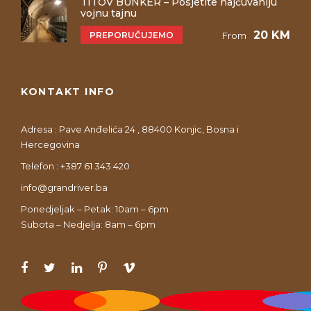
TITOV BUNKER – Posjetite najčuvaniju
vojnu tajnu
20 KM
PREPORUČUJEMO
From
KONTAKT INFO
Adresa : Pave Anđelića 24 , 88400 Konjic, Bosna i
Hercegovina
Telefon : +387 61 343 420
info@grandriver.ba
Ponedjeljak – Petak: 10am – 6pm
Subota – Nedjelja: 8am – 6pm