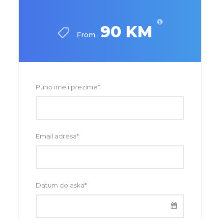
90 KM
From
Puno ime i prezime
*
Email adresa
*
Datum dolaska
*