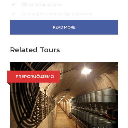
CD sa fotografijama
Cjelokupna organizacija putovanja
READ MORE
PLAN AKTIVNOSTI
Related Tours
08:30h – 10:00h
Dolazak u agenciju –
Grand River i prevoz do baze.
PREPORUČUJEMO
10:00h – 10:45h
Zaduživanje opreme i
pripreme za rafting
10:50h -11:20h
Prevoz do startnog