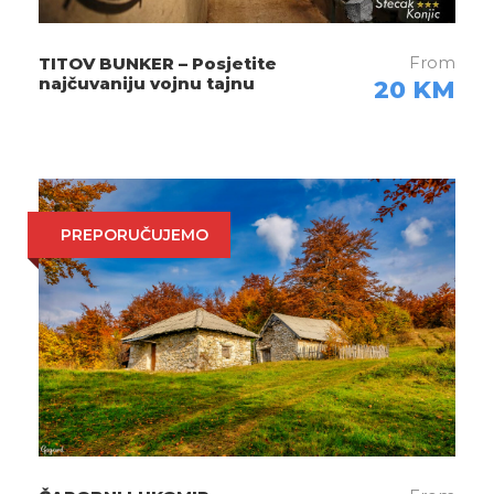
mjesta (selo Glavatičevo – kombi / minibus).
From
TITOV BUNKER – Posjetite
najčuvaniju vojnu tajnu
20 KM
11:30h – 16:00h
Rafting rijekom
Neretvom (pauza za užinu i fotografisanje)
PREPORUČUJEMO
16:10h – 17:00h
Prevoz do baze (tuševi i
peškiri dostupni)
17:00h
Odlazak