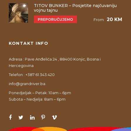
TITOV BUNKER – Posjetite najčuvaniju
vojnu tajnu
20 KM
PREPORUČUJEMO
From
KONTAKT INFO
Adresa : Pave Anđelića 24 , 88400 Konjic, Bosna i
Hercegovina
Telefon : +387 61 343 420
info@grandriver.ba
Ponedjeljak – Petak: 10am – 6pm
Subota – Nedjelja: 8am – 6pm