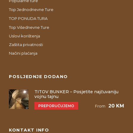
Popularne ture
Top Jednodnevne Ture
TOP PONUDA TURA
Top Višednevne Ture
Uslovi korištenja
Zaštita privatnosti
Načini plaćanja
POSLJEDNJE DODANO
TITOV BUNKER – Posjetite najčuvaniju
vojnu tajnu
20 KM
PREPORUČUJEMO
From
KONTAKT INFO